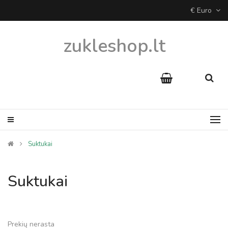
€ Euro
zukleshop.lt
Suktukai
Suktukai
Prekių nerasta