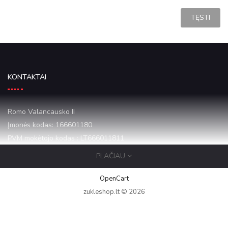
TĘSTI
KONTAKTAI
Romo Valancausko II
Įmonės kodas: 166601180
PVM mokėtojo kodas : LT666011811
PLAČIAU
Mazeikiai Draugystes 16-1
+37068684068
OpenCart
zukleshop.lt © 2026
zukleshop12@gmail.com