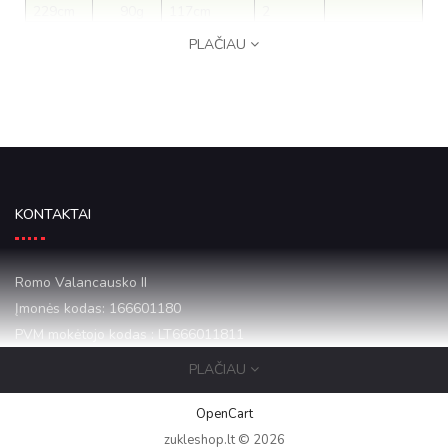
229cm
90g
117cm
2
PLAČIAU
KONTAKTAI
Romo Valancausko II
Įmonės kodas: 166601180
PVM mokėtojo kodas : LT666011811
PLAČIAU
Mazeikiai Draugystes 16-1
+37068684068
OpenCart
zukleshop.lt © 2026
zukleshop12@gmail.com