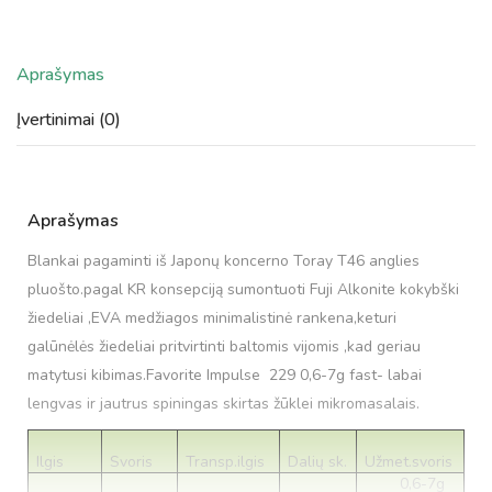
Aprašymas
Įvertinimai (0)
Aprašymas
Blankai pagaminti iš Japonų koncerno Toray T46 anglies
pluošto.pagal KR konsepciją sumontuoti Fuji Alkonite kokybški
žiedeliai ,EVA medžiagos minimalistinė rankena,keturi
galūnėlės žiedeliai pritvirtinti baltomis vijomis ,kad geriau
matytusi kibimas.Favorite Impulse 229 0,6-7g fast- labai
lengvas ir jautrus spiningas skirtas žūklei mikromasalais.
Ilgis
Svoris
Transp.ilgis
Dalių sk.
Užmet.svoris
0,6-7g