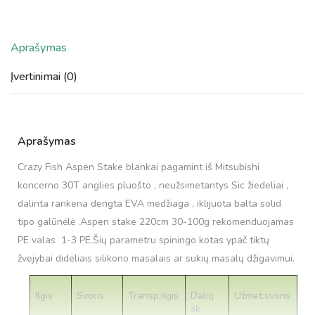
Aprašymas
Įvertinimai (0)
Aprašymas
Crazy Fish Aspen Stake blankai pagamint iš Mitsubishi
koncerno 30T anglies pluošto , neužsimetantys Sic žiedeliai ,
dalinta rankena dengta EVA medžiaga , iklijuota balta solid
tipo galūnėlė .Aspen stake 220cm 30-100g rekomenduojamas
PE valas 1-3 PE.Šių parametru spiningo kotas ypač tiktų
žvejybai dideliais silikono masalais ar sukių masalų džigavimui.
Ilgis
Svoris
Transp.ilgis
Dalių
Užmet.svoris
sk.