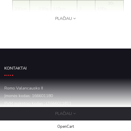
30-
220cm
130g
115cm
2
100g
PLAČIAU
KONTAKTAI
Romo Valancausko II
Įmonės kodas: 166601180
PVM mokėtojo kodas : LT666011811
PLAČIAU
Mazeikiai Draugystes 16-1
+37068684068
OpenCart