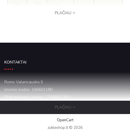
229cm
84g
117cm
2
PLAČIAU
KONTAKTAI
Romo Valancausko II
Įmonės kodas: 166601180
PVM mokėtojo kodas : LT666011811
PLAČIAU
Mazeikiai Draugystes 16-1
+37068684068
OpenCart
zukleshop.lt © 2026
zukleshop12@gmail.com