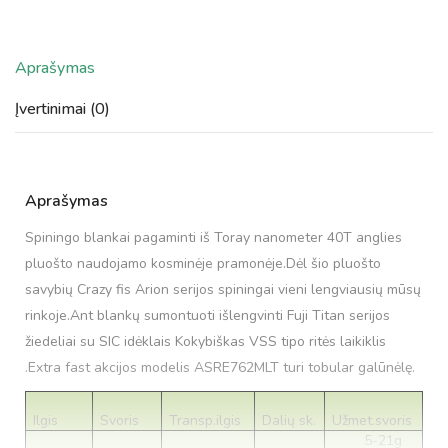
Aprašymas
Įvertinimai (0)
Aprašymas
Spiningo blankai pagaminti iš Toray nanometer 40T anglies
pluošto naudojamo kosminėje pramonėje.Dėl šio pluošto
savybių Crazy fis Arion serijos spiningai vieni lengviausių mūsų
rinkoje.Ant blankų sumontuoti išlengvinti Fuji Titan serijos
žiedeliai su SIC idėklais Kokybiškas VSS tipo ritės laikiklis
.Extra fast akcijos modelis ASRE762MLT turi tobular galūnėlę.
Ilgis
Svoris
Transp.ilgis
Dalių sk.
Užmet.svoris
5-21g