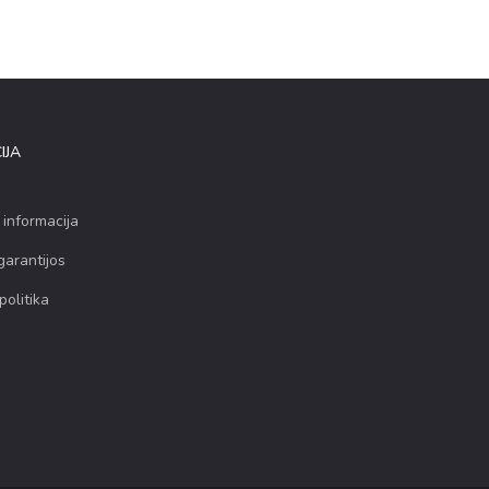
IJA
 informacija
garantijos
politika