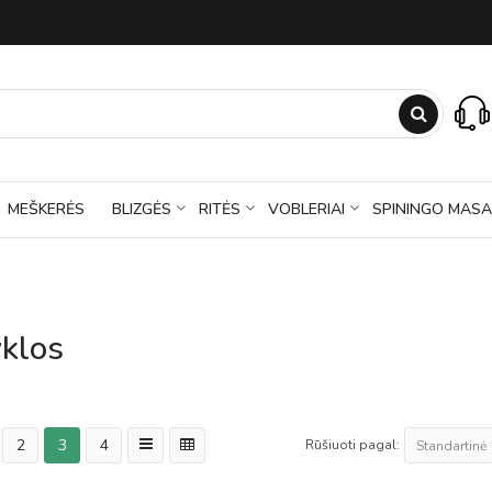
MEŠKERĖS
BLIZGĖS
RITĖS
VOBLERIAI
SPININGO MASA
klos
2
3
4
Rūšiuoti pagal: