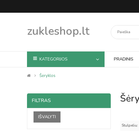
zukleshop.lt
KATEGORIJOS
PRADINIS
Šėryklos
Šėry
FILTRAS
IŠVALYTI
Stulpeliu: