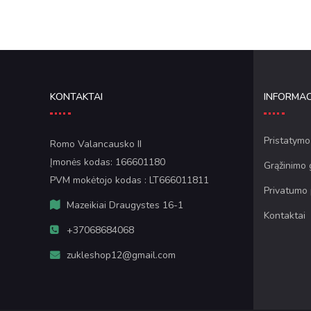
KONTAKTAI
INFORMAC
Pristatymo
Romo Valancausko II
Įmonės kodas: 166601180
Grąžinimo 
PVM mokėtojo kodas : LT666011811
Privatumo 
Mazeikiai Draugystes 16-1
Kontaktai
+37068684068
zukleshop12@gmail.com