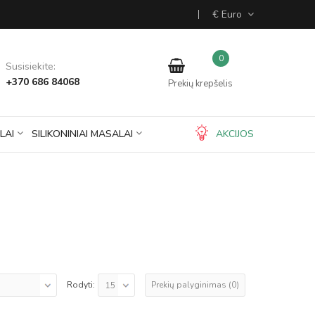
€ Euro
0
Susisiekite:
+370 686 84068
Prekių krepšelis
LAI
SILIKONINIAI MASALAI
AKCIJOS
Prekių palyginimas (0)
Rodyti: