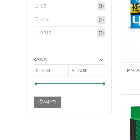
1,5
(1)
0,19
(2)
0,315
(2)
KAINA
PINTA
€
€
IŠVALYTI