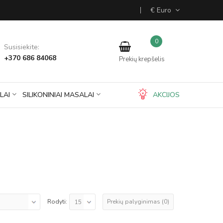
€ Euro
0
Susisiekite:
+370 686 84068
Prekių krepšelis
LAI
SILIKONINIAI MASALAI
AKCIJOS
Prekių palyginimas (0)
Rodyti: