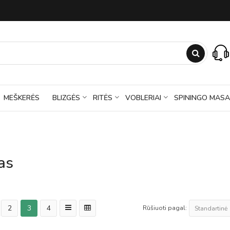
MEŠKERĖS
BLIZGĖS
RITĖS
VOBLERIAI
SPININGO MASA
as
2
3
4
Rūšiuoti pagal: