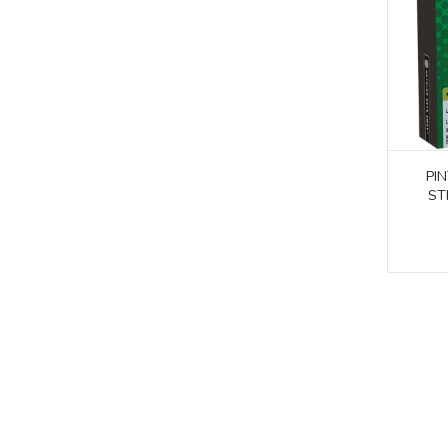
PI
ST