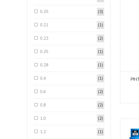
0.20
(3)
0.21
(1)
0.23
(2)
0.25
(1)
0.28
(1)
0,4
(1)
PIN
0,6
(2)
0,8
(2)
1,0
(2)
1,2
(1)