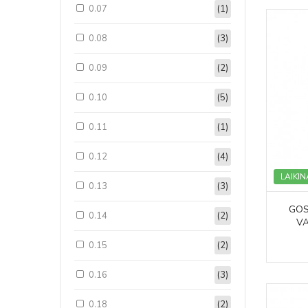
0.07
(1)
0.08
(3)
0.09
(2)
0.10
(5)
0.11
(1)
0.12
(4)
LAIKIN
0.13
(3)
GOS
0.14
(2)
V
0.15
(2)
0.16
(3)
0.18
(2)