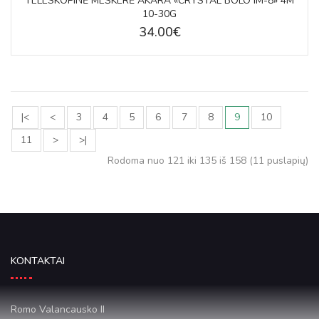
TELESKOPINĖ MEŠKERĖ AKARA «CRYSTAL BOLO IM-8» 4M
10-30G
34.00€
|<
<
3
4
5
6
7
8
9
10
11
>
>|
Rodoma nuo 121 iki 135 iš 158 (11 puslapių)
KONTAKTAI
Romo Valancausko II