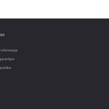
IJA
 informacija
garantijos
politika