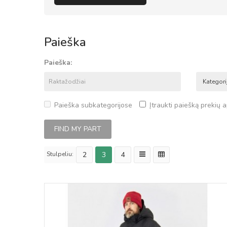
Paieška
Paieška:
Paieška subkategorijose
Įtraukti paiešką prekių
Stulpeliu:
2
3
4