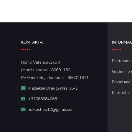
KONTAKTAI
INFORMAC
Pristatymo
Romo Valancausko II
Įmonės kodas: 166601180
Grąžinimo 
PVM mokėtojo kodas : LT666011811
Privatumo 
Mazeikiai Draugystes 16-1
Kontaktai
+37068684068
zukleshop12@gmail.com