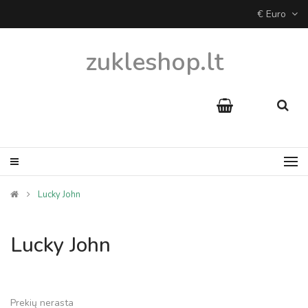
€ Euro
zukleshop.lt
Lucky John
Lucky John
Prekių nerasta