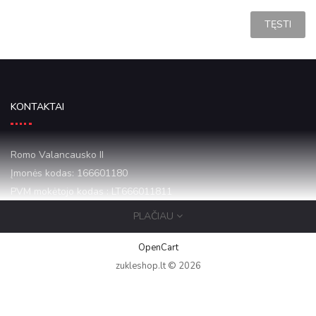
TĘSTI
KONTAKTAI
Romo Valancausko II
Įmonės kodas: 166601180
PVM mokėtojo kodas : LT666011811
PLAČIAU
Mazeikiai Draugystes 16-1
+37068684068
OpenCart
zukleshop.lt © 2026
zukleshop12@gmail.com