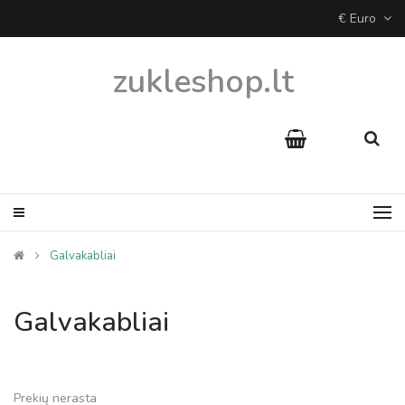
€ Euro
zukleshop.lt
Galvakabliai
Galvakabliai
Prekių nerasta