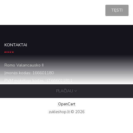
TĘSTI
KONTAKTAI
Romo Valancausko II
Įmonės kodas: 166601180
PVM mokėtojo kodas : LT666011811
PLAČIAU
Mazeikiai Draugystes 16-1
+37068684068
OpenCart
zukleshop.lt © 2026
zukleshop12@gmail.com